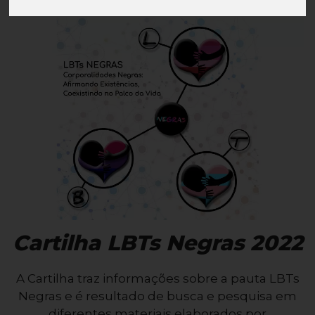
Cartilha LBTs Negras 2022
A Cartilha traz informações sobre a pauta LBTs
Negras e é resultado de busca e pesquisa em
diferentes materiais elaborados por